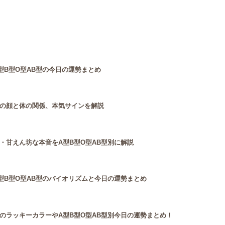
型B型O型AB型の今日の運勢まとめ
の顔と体の関係、本気サインを解説
・甘えん坊な本音をA型B型O型AB型別に解説
型B型O型AB型のバイオリズムと今日の運勢まとめ
のラッキーカラーやA型B型O型AB型別今日の運勢まとめ！