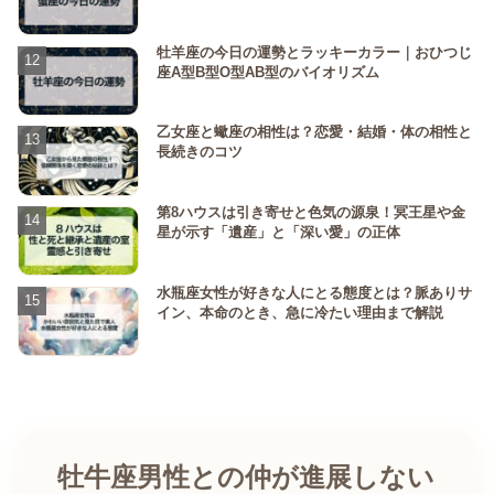
牡羊座の今日の運勢とラッキーカラー｜おひつじ
座A型B型O型AB型のバイオリズム
乙女座と蠍座の相性は？恋愛・結婚・体の相性と
長続きのコツ
第8ハウスは引き寄せと色気の源泉！冥王星や金
星が示す「遺産」と「深い愛」の正体
水瓶座女性が好きな人にとる態度とは？脈ありサ
イン、本命のとき、急に冷たい理由まで解説
牡牛座男性との仲が進展しない