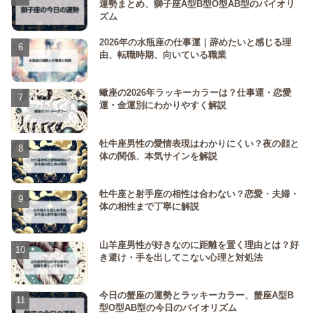
運勢まとめ、獅子座A型B型O型AB型のバイオリ
ズム
2026年の水瓶座の仕事運｜辞めたいと感じる理
由、転職時期、向いている職業
蠍座の2026年ラッキーカラーは？仕事運・恋愛
運・金運別にわかりやすく解説
牡牛座男性の愛情表現はわかりにくい？夜の顔と
体の関係、本気サインを解説
牡牛座と射手座の相性は合わない？恋愛・夫婦・
体の相性まで丁寧に解説
山羊座男性が好きなのに距離を置く理由とは？好
き避け・手を出してこない心理と対処法
今日の蟹座の運勢とラッキーカラー、蟹座A型B
型O型AB型の今日のバイオリズム