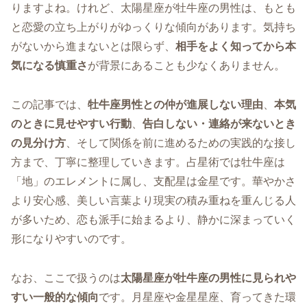
りますよね。けれど、太陽星座が牡牛座の男性は、もとも
と恋愛の立ち上がりがゆっくりな傾向があります。気持ち
がないから進まないとは限らず、
相手をよく知ってから本
気になる慎重さ
が背景にあることも少なくありません。
この記事では、
牡牛座男性との仲が進展しない理由
、
本気
のときに見せやすい行動
、
告白しない・連絡が来ないとき
の見分け方
、そして関係を前に進めるための実践的な接し
方まで、丁寧に整理していきます。占星術では牡牛座は
「地」のエレメントに属し、支配星は金星です。華やかさ
より安心感、美しい言葉より現実の積み重ねを重んじる人
が多いため、恋も派手に始まるより、静かに深まっていく
形になりやすいのです。
なお、ここで扱うのは
太陽星座が牡牛座の男性に見られや
すい一般的な傾向
です。月星座や金星星座、育ってきた環