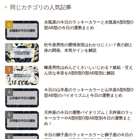
同じカテゴリの人気記事
水瓶座の今日のラッキーカラーと水瓶座A型B型O
型AB型の今日の運勢まとめ
牡牛座男性の愛情表現はわかりにくい？夜の顔と
体の関係、本気サインを解説
蠍座男性はめんどくさいしいじわる？嫉妬・甘え
ん坊な本音をA型B型O型AB型別に解説
今日の山羊座のラッキーカラーと山羊座A型B型O
型AB型のバイオリズムと今日の運勢まとめ
天秤座の今日の運勢バイオリズム｜天秤座のラッ
キーカラーやA型B型O型AB型別今日の運勢まと
め！
今日の獅子座のラッキーカラーと獅子座の今日の