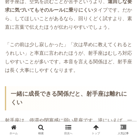
射手座は、空気を読むことが苦手というより、
遠回しな要
求に気づいてもそのルールに乗りにくい
タイプです。だか
ら、してほしいことがあるなら、回りくどく試すより、素
直に言葉で伝えたほうが伝わりやすいでしょう。
「この前は少し寂しかった」「次は早めに教えてくれると
うれしい」と率直に言われたほうが、射手座はむしろ対応
しやすいことが多いです。本音を言える関係ほど、射手座
は長く大事にしやすくなります。
一緒に成長できる関係だと、射手座は離れに
くい
射手座は、停滞や閉塞感に弱い星座です。逆にいえば、一
緒にいて学びがある、視野が広がる、楽しい挑戦がある関
ホーム
検索
目次へ
トップ
人気記事