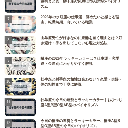
運勢まとめ、獅子座A型B型O型AB型のバイオリ
ズム
2026年の水瓶座の仕事運｜辞めたいと感じる理
由、転職時期、向いている職業
山羊座男性が好きなのに距離を置く理由とは？好
き避け・手を出してこない心理と対処法
蠍座の2026年ラッキーカラーは？仕事運・恋愛
運・金運別にわかりやすく解説
牡牛座と射手座の相性は合わない？恋愛・夫婦・
体の相性まで丁寧に解説
牡羊座の今日の運勢とラッキーカラー｜おひつじ
座A型B型O型AB型のバイオリズム
今日の蟹座の運勢とラッキーカラー、蟹座A型B
型O型AB型の今日のバイオリズム