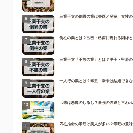
三業干支の倒異の業は癸酉と癸亥、女性の
倒柱の業とは？己巳・己酉に現れる因縁と
三業干支「不族の業」とは？甲子・甲辰の
一人行の業とは？辛丑・辛未は結婚できな
己未は悪魔のしるし？最強の強運と言われ
四柱推命の帝旺は美人が多い？帝旺の意味