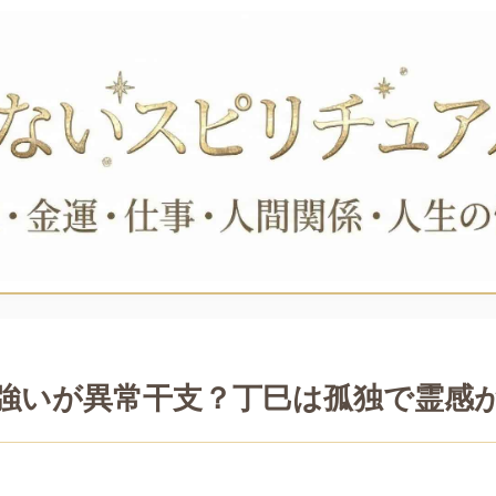
強いが異常干支？丁巳は孤独で霊感