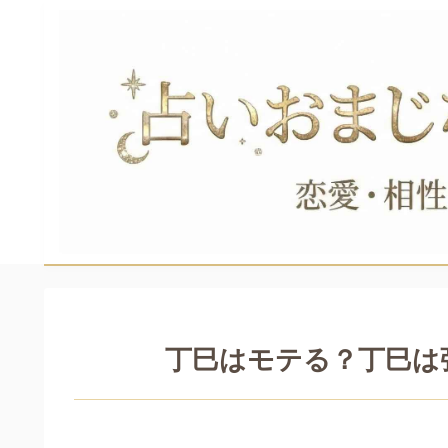
丁巳はモテる？丁巳は