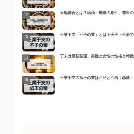
天地徳合とは？結婚・離婚の相性、前世の
三業干支「不子の業」とは？壬子・壬辰で
丁未は最強強運、男性と女性の性格と特徴
三業干支の祇王の業は乙巳と乙酉｜恋愛・