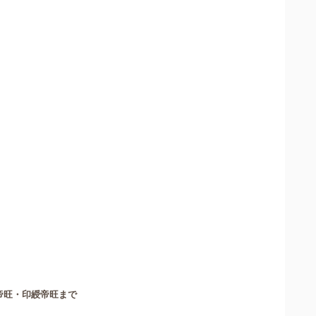
帝旺・印綬帝旺まで