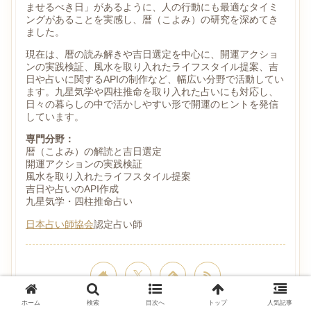
ませるべき日」があるように、人の行動にも最適なタイミ
ングがあることを実感し、暦（こよみ）の研究を深めてき
ました。
現在は、暦の読み解きや吉日選定を中心に、開運アクショ
ンの実践検証、風水を取り入れたライフスタイル提案、吉
日や占いに関するAPIの制作など、幅広い分野で活動してい
ます。九星気学や四柱推命を取り入れた占いにも対応し、
日々の暮らしの中で活かしやすい形で開運のヒントを発信
しています。
専門分野：
暦（こよみ）の解読と吉日選定
開運アクションの実践検証
風水を取り入れたライフスタイル提案
吉日や占いのAPI作成
九星気学・四柱推命占い
日本占い師協会
認定占い師
ホーム
検索
目次へ
トップ
人気記事