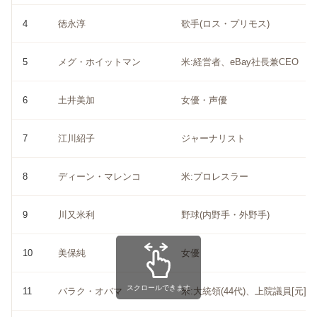
4
徳永淳
歌手(ロス・プリモス)
5
メグ・ホイットマン
米:経営者、eBay社長兼CEO
6
土井美加
女優・声優
7
江川紹子
ジャーナリスト
8
ディーン・マレンコ
米:プロレスラー
9
川又米利
野球(内野手・外野手)
10
美保純
女優
スクロールできます
11
バラク・オバマ
米:大統領(44代)、上院議員[元]