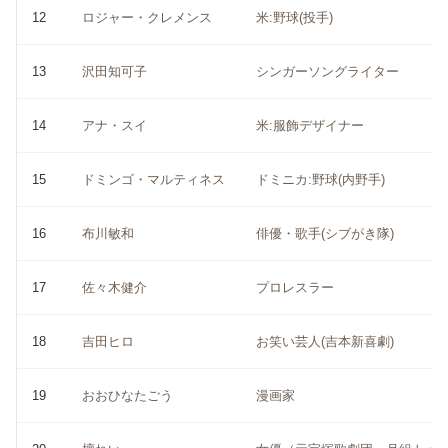
12
ロジャー・クレメンス
米:野球(投手)
13
沢田知可子
シンガーソングライター
14
アナ・スイ
米:服飾デザイナー
15
ドミンゴ・マルティネス
ドミニカ:野球(内野手)
16
布川敏和
俳優・歌手(シブがき隊)
17
佐々木健介
プロレスラー
18
吉田ヒロ
お笑い芸人(吉本新喜劇)
19
おおひなたごう
漫画家