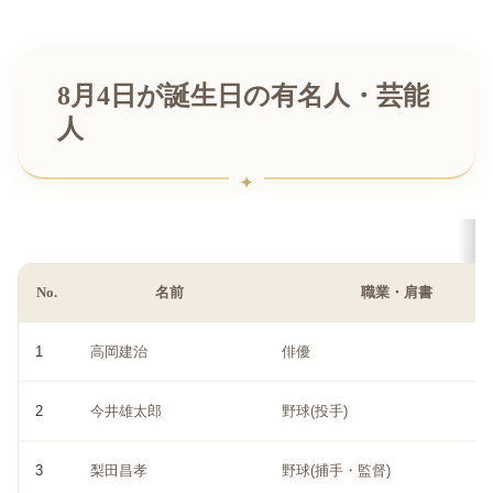
8月4日が誕生日の有名人・芸能
人
No.
名前
職業・肩書
1
高岡建治
俳優
2
今井雄太郎
野球(投手)
3
梨田昌孝
野球(捕手・監督)