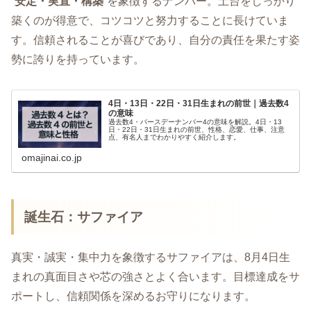
“
安定・実直・構築
”を象徴するナンバー。土台をしっかり
築くのが得意で、コツコツと努力することに長けていま
す。信頼されることが喜びであり、自分の責任を果たす姿
勢に誇りを持っています。
4日・13日・22日・31日生まれの前世｜過去数4
の意味
過去数4・バースデーナンバー4の意味を解説。4日・13
日・22日・31日生まれの前世、性格、恋愛、仕事、注意
点、有名人までわかりやすく紹介します。
omajinai.co.jp
誕生石：サファイア
真実・誠実・集中力を象徴するサファイアは、8月4日生
まれの真面目さや芯の強さとよく合います。目標達成をサ
ポートし、信頼関係を深めるお守りになります。