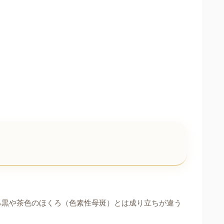
も
る黒や茶色のほくろ（色素性母斑）とは成り立ちが違う