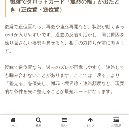
復縁でタロットカード「運命の輪」が出たと
き（正位置・逆位置）
復縁で正位置なら、再会や連絡再開など、状況が動くきっ
かけが入りやすいです。過去の反省を活かし、同じ原因を
繰り返さない姿勢を見せると、相手の気持ちが前に向きま
す。
復縁で逆位置なら、過去のズレが再燃しやすく、連絡して
も噛み合わないことがあります。ここでは「戻る」より
「整える」を優先し、謝罪・境界線・連絡頻度など、現実
的な条件を先に整えることが最短ルートになります。
仕事でタロットカード「運命の
ホーム
検索
目次へ
トップ
人気記事