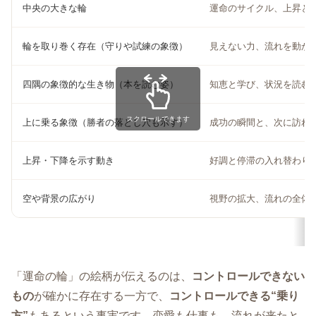
中央の大きな輪
運命のサイクル、上昇と
輪を取り巻く存在（守りや試練の象徴）
見えない力、流れを動か
四隅の象徴的な生き物（本を読む姿）
知恵と学び、状況を読む
スクロールできます
上に乗る象徴（勝者の落とし穴も示す）
成功の瞬間と、次に訪れ
上昇・下降を示す動き
好調と停滞の入れ替わり
空や背景の広がり
視野の拡大、流れの全体
「運命の輪」の絵柄が伝えるのは、
コントロールできない
もの
が確かに存在する一方で、
コントロールできる“乗り
方”
もあるという事実です。恋愛も仕事も、流れが来たと