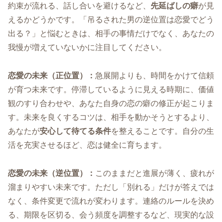
約束が流れる、話し合いを避けるなど、
先延ばしの癖
が見
えるかどうかです。「吊るされた男の逆位置は恋愛でどう
出る？」と悩むときは、相手の事情だけでなく、あなたの
我慢が増えていないかに注目してください。
恋愛の未来（正位置）：
急展開よりも、時間をかけて信頼
が育つ未来です。停滞しているように見える時期に、価値
観のすり合わせや、あなた自身の恋の癖の修正が起こりま
す。未来を良くするコツは、相手を動かそうとするより、
あなたが
安心して待てる条件
を整えることです。自分の生
活を充実させるほど、恋は健全に育ちます。
恋愛の未来（逆位置）：
このままだと進展が薄く、疲れが
溜まりやすい未来です。ただし「別れる」だけが答えでは
なく、条件変更で流れが変わります。連絡のルールを決め
る、期限を区切る、会う頻度を調整するなど、現実的な設