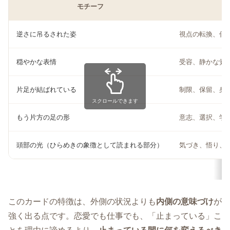
モチーフ
象
逆さに吊るされた姿
視点の転換、価
穏やかな表情
受容、静かな覚
片足が結ばれている
制限、保留、身
スクロールできます
もう片方の足の形
意志、選択、学
頭部の光（ひらめきの象徴として読まれる部分）
気づき、悟り、
このカードの特徴は、外側の状況よりも
内側の意味づけ
が
強く出る点です。恋愛でも仕事でも、「止まっている」こ