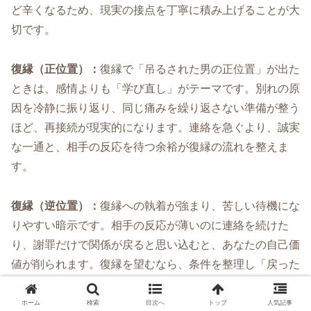
ど辛くなるため、現実の接点を丁寧に積み上げることが大
切です。
復縁（正位置）：
復縁で「吊るされた男の正位置」が出た
ときは、感情よりも「学び直し」がテーマです。別れの原
因を冷静に振り返り、同じ痛みを繰り返さない準備が整う
ほど、再接続が現実的になります。連絡を急ぐより、誠実
な一通と、相手の反応を待つ余裕が復縁の流れを整えま
す。
復縁（逆位置）：
復縁への執着が強まり、苦しい待機にな
りやすい暗示です。相手の反応が薄いのに連絡を続けた
り、謝罪だけで関係が戻ると思い込むと、あなたの自己価
値が削られます。復縁を望むなら、条件を整理し「戻った
後にどう変えるか」を言葉にできるかが勝負です。できな
いなら、いったん距離を取り、心の回復を優先した方が結
ホーム
検索
目次へ
トップ
人気記事