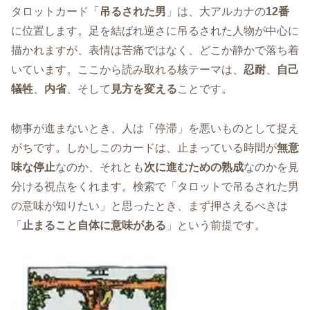
タロットカード「
吊るされた男
」は、大アルカナの
12番
に位置します。足を結ばれ逆さに吊るされた人物が中心に
描かれますが、表情は苦痛ではなく、どこか静かで落ち着
いています。ここから読み取れる核テーマは、
忍耐
、
自己
犠牲
、
内省
、そして
見方を変える
ことです。
物事が進まないとき、人は「停滞」を悪いものとして捉え
がちです。しかしこのカードは、止まっている時間が
無意
味な停止
なのか、それとも
次に進むための熟成
なのかを見
分ける視点をくれます。検索で「タロットで吊るされた男
の意味が知りたい」と思ったとき、まず押さえるべきは
「
止まること自体に意味がある
」という前提です。