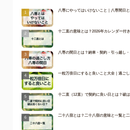
八専にやってはいけないこと｜八専間日と納
十二直の意味とは？2026年カレンダー
八専の間日とは？納車・契約・引っ越し・参
一粒万倍日にすると良いこと大全｜過ごし
十二直（12直）で契約に良い日とは？破
二十八宿とは？二十八宿の意味と一覧と二