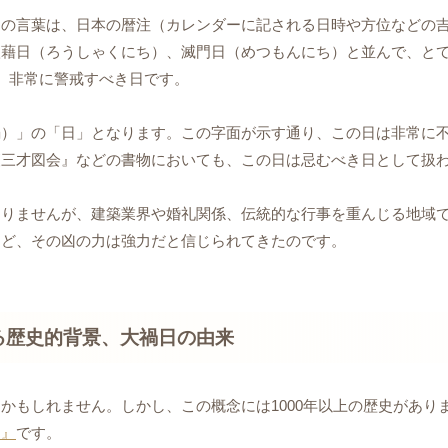
この言葉は、日本の暦注（カレンダーに記される日時や方位などの
狼藉日（ろうしゃくにち）、滅門日（めつもんにち）と並んで、と
、非常に警戒すべき日です。
禍）」の「日」となります。この字面が示す通り、この日は非常に
漢三才図会』などの書物においても、この日は忌むべき日として扱
ありませんが、建築業界や婚礼関係、伝統的な行事を重んじる地域
ほど、その凶の力は強力だと信じられてきたのです。
る歴史的背景、大禍日の由来
かもしれません。しかし、この概念には1000年以上の歴史があり
）』
です。