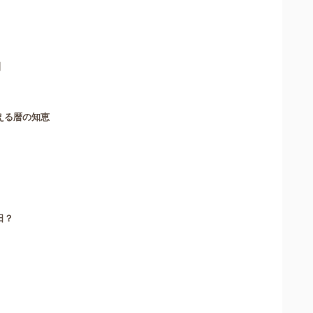
】
える暦の知恵
日？