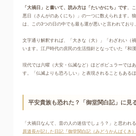
「大禍日」と書いて、読み方は「たいかにち」です
。
悪日（さんがのあくにち）」の一つに数えられます。
は、この3つの日の中でも最も運が悪いと言われており
文字通り解釈すれば、「大きな（大）」「わざわい（
います。江戸時代の庶民の生活指針となっていた『和
現代では六曜（大安・仏滅など）ほどポピュラーでは
す。「仏滅よりも恐ろしい」と表現されることもある
平安貴族も恐れた？「御堂関白記」に見
「大禍日なんて、昔の人の迷信でしょう？」と思われる
原道長が記した日記『御堂関白記（みどうかんぱくき