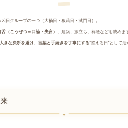
る凶日グループの一つ（大禍日・狼藉日・滅門日）。
口舌（こうぜつ＝口論・失言）
、建築、旅立ち、葬送などを戒めま
大きな決断を避け、言葉と手続きを丁寧にする
“整える日”として
由来