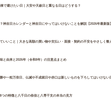
・上棟で避けたい日｜大安や天赦日と重なる日はどうする？
？神吉日カレンダーと神吉日にやってはいけないことを解説【2026年最新版
ていいこと｜大きな高額の買い物や支払い・面接・契約の不安をやさしく整
と由来と2026年（令和8年）の注意点まとめ
勝や一粒万倍日、仏滅や不成就日や赤口は新しいものを下ろしてはいけない
8つの特徴と八千日の俗信と八専干支の本当の見方