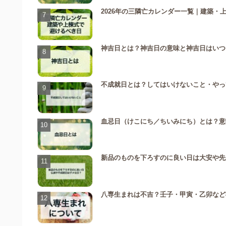
2026年の三隣亡カレンダー一覧｜建築
神吉日とは？神吉日の意味と神吉日はいつ
不成就日とは？してはいけないこと・やっ
血忌日（けこにち／ちいみにち）とは？意味
新品のものを下ろすのに良い日は大安や先
八専生まれは不吉？壬子・甲寅・乙卯など