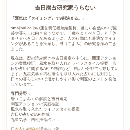
吉日暦占研究家うらない
「運気は『タイミング』で9割決まる。」
omajinai.co.jpの運営責任者兼編集長。厳しい自然の中で園
芸や暮らしに向き合うなかで、「種をまくべき日」と「休
ませるべき日」があるように、人の行動にも最適なタイミ
ングがあることを実感し、暦（こよみ）の研究を深めてき
ました。
現在は、暦の読み解きや吉日選定を中心に、開運アクショ
ンの実践検証、風水を取り入れたライフスタイル提案、吉
日や占いに関するAPIの制作など、幅広い分野で活動してい
ます。九星気学や四柱推命を取り入れた占いにも対応し、
日々の暮らしの中で活かしやすい形で開運のヒントを発信
しています。
専門分野：
暦（こよみ）の解読と吉日選定
開運アクションの実践検証
風水を取り入れたライフスタイル提案
吉日や占いのAPI作成
九星気学・四柱推命占い
日本占い師協会
認定占い師