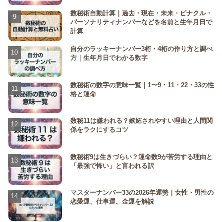
数秘術自動計算｜過去・現在・未来・ピナクル・
パーソナリティナンバーなどを名前と生年月日で
計算
自分のラッキーナンバー3桁・4桁の作り方と調べ
方｜生年月日でわかる数字
数秘術の数字の意味一覧｜1〜9・11・22・33の性
格と運命
数秘11は嫌われる？嫉妬されやすい理由と人間関
係をラクにするコツ
数秘術9は生きづらい？運命数9が苦労する理由と
「最強で怖い」と言われる訳
マスターナンバー33の2026年運勢｜女性・男性の
恋愛運、仕事運、金運を解説