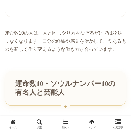
運命数10の人は、人と同じやり方をなぞるだけでは物足
りなくなります。自分の経験や感覚を活かして、今あるも
のを新しく作り変えるような働き方が合っています。
運命数10・ソウルナンバー10の
有名人と芸能人
ここでは、公表されている生年月日をもとに、生年月日の
ホーム
検索
目次へ
トップ
人気記事
数字をすべて足して10にまとまる有名人・芸能人を紹介