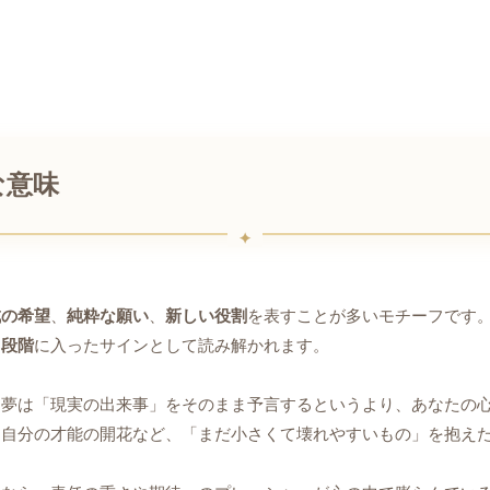
な意味
成の希望
、
純粋な願い
、
新しい役割
を表すことが多いモチーフです
く段階
に入ったサインとして読み解かれます。
夢は「現実の出来事」をそのまま予言するというより、あなたの心
、自分の才能の開花など、「まだ小さくて壊れやすいもの」を抱え