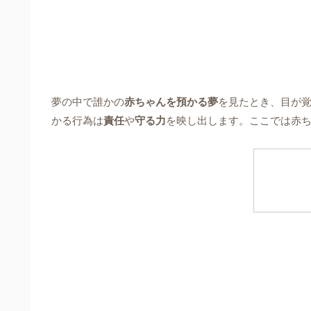
夢の中で誰かの
赤ちゃんを預かる夢
を見たとき、目が
かる行為は
責任
や
守る力
を映し出します。ここでは赤