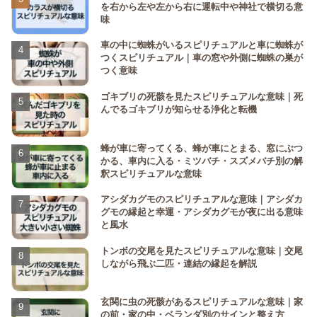
を右から左や左から右に運転中や神社で横切る意
味
車の中に蜘蛛がいるスピリチュアルと車に蜘蛛が
つくスピリチュアル｜車の窓や外側に蜘蛛の巣が
つく意味
ゴキブリの死骸を見たスピリチュアルな意味｜死
んでるゴキブリが知らせる浄化と転機
蜂が車に寄ってくる、蜂が車にとまる、窓にぶつ
かる、車内に入る・ミツバチ・スズメバチ別の解
釈スピリチュアルな意味
アシダカグモのスピリチュアルな意味｜アシダカ
グモの縁起と幸運・アシダカグモが夜に出る意味
と風水
トンボの交尾を見たスピリチュアルな意味｜交尾
しながら飛ぶ二匹・連結の縁起を解説
玄関に虫の死骸があるスピリチュアルな意味｜家
の前・家の中・ベランダ別のサインと整え方