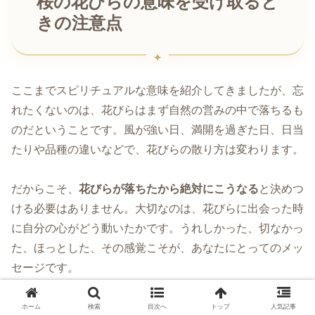
桜の花びらの意味を受け取ると
きの注意点
ここまでスピリチュアルな意味を紹介してきましたが、忘
れたくないのは、花びらはまず自然の営みの中で落ちるも
のだということです。風が強い日、満開を過ぎた日、日当
たりや品種の違いなどで、花びらの散り方は変わります。
だからこそ、
花びらが落ちたから絶対にこうなる
と決めつ
ける必要はありません。大切なのは、花びらに出会った時
に自分の心がどう動いたかです。うれしかった、切なかっ
た、ほっとした、その感覚こそが、あなたにとってのメッ
セージです。
また、不安が強い時は、何でも悪い前触れに見えてしまう
ホーム
検索
目次へ
トップ
人気記事