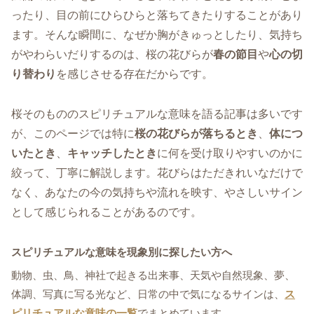
ったり、目の前にひらひらと落ちてきたりすることがあり
ます。そんな瞬間に、なぜか胸がきゅっとしたり、気持ち
がやわらいだりするのは、桜の花びらが
春の節目
や
心の切
り替わり
を感じさせる存在だからです。
桜そのもののスピリチュアルな意味を語る記事は多いです
が、このページでは特に
桜の花びらが落ちるとき
、
体につ
いたとき
、
キャッチしたとき
に何を受け取りやすいのかに
絞って、丁寧に解説します。花びらはただきれいなだけで
なく、あなたの今の気持ちや流れを映す、やさしいサイン
として感じられることがあるのです。
スピリチュアルな意味を現象別に探したい方へ
動物、虫、鳥、神社で起きる出来事、天気や自然現象、夢、
体調、写真に写る光など、日常の中で気になるサインは、
ス
ピリチュアルな意味の一覧
でまとめています。