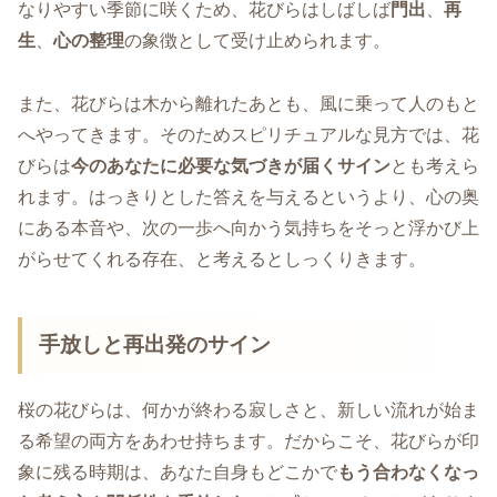
なりやすい季節に咲くため、花びらはしばしば
門出
、
再
生
、
心の整理
の象徴として受け止められます。
また、花びらは木から離れたあとも、風に乗って人のもと
へやってきます。そのためスピリチュアルな見方では、花
びらは
今のあなたに必要な気づきが届くサイン
とも考えら
れます。はっきりとした答えを与えるというより、心の奥
にある本音や、次の一歩へ向かう気持ちをそっと浮かび上
がらせてくれる存在、と考えるとしっくりきます。
手放しと再出発のサイン
桜の花びらは、何かが終わる寂しさと、新しい流れが始ま
る希望の両方をあわせ持ちます。だからこそ、花びらが印
象に残る時期は、あなた自身もどこかで
もう合わなくなっ