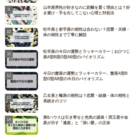
山羊座男性が好きなのに距離を置く理由とは？好
き避け・手を出してこない心理と対処法
牡牛座と射手座の相性は合わない？恋愛・夫婦・
体の相性まで丁寧に解説
牡羊座の今日の運勢とラッキーカラー｜おひつじ
座A型B型O型AB型のバイオリズム
今日の蟹座の運勢とラッキーカラー、蟹座A型B
型O型AB型の今日のバイオリズム
乙女座と蠍座の相性は？恋愛・結婚・体の相性と
長続きのコツ
第8ハウスは引き寄せと色気の源泉！冥王星や金
星が示す「遺産」と「深い愛」の正体