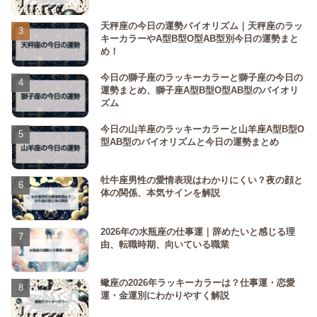
天秤座の今日の運勢バイオリズム｜天秤座のラッ
キーカラーやA型B型O型AB型別今日の運勢まと
め！
今日の獅子座のラッキーカラーと獅子座の今日の
運勢まとめ、獅子座A型B型O型AB型のバイオリ
ズム
今日の山羊座のラッキーカラーと山羊座A型B型O
型AB型のバイオリズムと今日の運勢まとめ
牡牛座男性の愛情表現はわかりにくい？夜の顔と
体の関係、本気サインを解説
2026年の水瓶座の仕事運｜辞めたいと感じる理
由、転職時期、向いている職業
蠍座の2026年ラッキーカラーは？仕事運・恋愛
運・金運別にわかりやすく解説