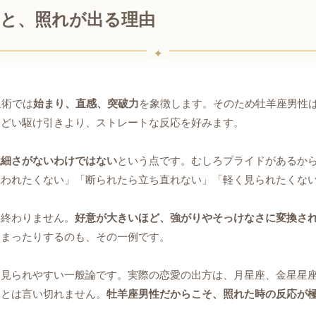
向と、照れが出る理由
星術では
始まり、直感、突破力
を象徴します。そのため牡羊座男性
くどい駆け引きより、ストレートな反応を好みます。
繊細さがないわけではない
という点です。むしろプライドがあるか
思われたくない」「断られたら立ち直れない」「軽く見られたくな
は終わりません。
好意が大きいほど、強がりやそっけなさに変換さ
しまったりするのも、その一例です。
に見られやすい一般論です。実際の恋愛の出方は、月星座、金星星
」とは言い切れません。
牡羊座男性だからこそ、照れた時の反応が