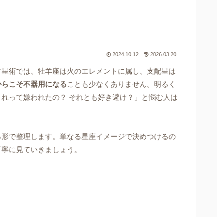
2024.10.12
2026.03.20
占星術では、牡羊座は火のエレメントに属し、支配星は
からこそ不器用になる
ことも少なくありません。明るく
れって嫌われたの？ それとも好き避け？」と悩む人は
る形で整理します。単なる星座イメージで決めつけるの
丁寧に見ていきましょう。