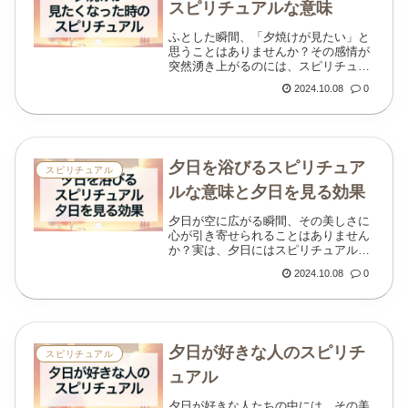
スピリチュアルな意味
ふとした瞬間、「夕焼けが見たい」と
思うことはありませんか？その感情が
突然湧き上がるのには、スピリチュア
ルな理由があるかもしれません。夕焼
2024.10.08
0
けはただの美しい自然現象ではなく、
私たちに心の変化や内なるメッセージ
を伝えているのです...
夕日を浴びるスピリチュア
スピリチュアル
ルな意味と夕日を見る効果
夕日が空に広がる瞬間、その美しさに
心が引き寄せられることはありません
か？実は、夕日にはスピリチュアルな
力が秘められており、それを浴びるこ
2024.10.08
0
とで心身ともに多くの効果を得られる
と言われています。この記事では、夕
日を浴びることのス...
夕日が好きな人のスピリチ
スピリチュアル
ュアル
夕日が好きな人たちの中には、その美