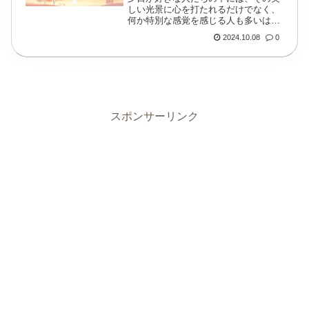
しい光景に心を打たれるだけでなく、
何か特別な感覚を感じる人も多いはず
です。実は、夕日が好きな人には、ス
2024.10.08
0
ピリチュアルな意味が込められている
ことがよくあります。夕日を愛する心
が、あなたの内なる...
スポンサーリンク