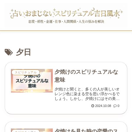
夕日
夕焼けのスピリチュアルな
スピリチュアル
意味
夕焼けと聞くと、多くの人が美しいオ
レンジ色に染まる空を思い浮かべるで
しょう。しかし、夕焼けにはその美し
さだけでなく、スピリチュアル的な深
2024.10.08
0
い意味が隠されています。夕焼けは一
日の終わりを告げるものですが、それ
は同時に新たな始ま...
夕焼けを見た時の恋愛のス