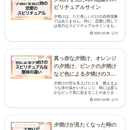
スピリチュアル
ピリチュアルサイン
夕焼けは、ただ美しいだけの自然現象
ではありません。特に、恋愛に関して
は強力なスピリチュアルサインをもた
らすことがあるのです。太陽が沈み、
2024.10.08
0
空がオレンジや赤色に染まる瞬間、そ
の美しさに引き込まれたことはありま
せんか？実は、夕焼...
真っ赤な夕焼け、オレンジ
スピリチュアル
の夕焼け、ピンクの夕焼け
など色による夕焼けのスピ
リチュアルな意味の違い
夕焼けの空を見上げたとき、燃えるよ
うな赤や温かいオレンジ、時には柔ら
かなピンク色に染まることがあります
よね。実は、その夕焼けの色には、ス
2024.10.08
0
ピリチュアルな意味が込められていま
す。それぞれの色があなたの恋愛、仕
事、人生に対してど...
夕焼けが見たくなった時の
スピリチュアル