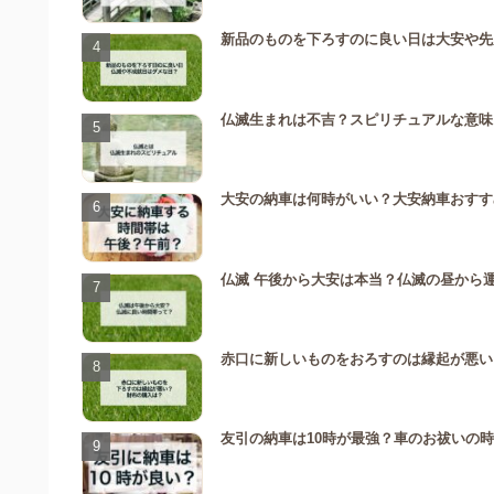
新品のものを下ろすのに良い日は大安や先
仏滅生まれは不吉？スピリチュアルな意味
大安の納車は何時がいい？大安納車おすす
仏滅 午後から大安は本当？仏滅の昼から
赤口に新しいものをおろすのは縁起が悪い
友引の納車は10時が最強？車のお祓いの