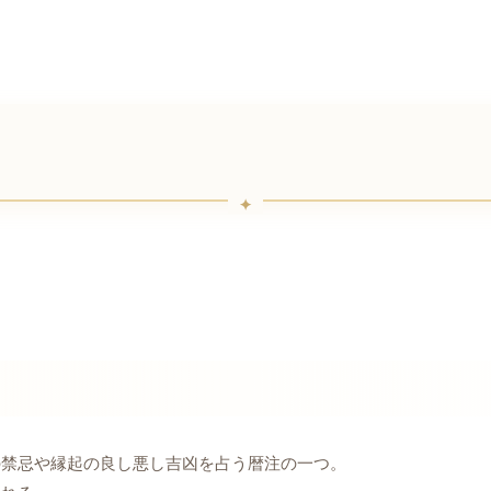
の禁忌や縁起の良し悪し吉凶を占う暦注の一つ。