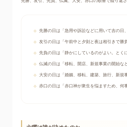
先勝、友引、先負、仏滅、大安、赤口の順番で繰り返
先勝の日は「急用や訴訟などに用いて吉の日
友引の日は「午前中と夕刻と夜は相引きで勝
先負の日は「静かにしているのがよい。とく
仏滅の日は「移転、開店、新規事業の開始な
大安の日は「婚姻、移転、建築、旅行、新規
赤口の日は「赤口神が衆生を悩ますため、何