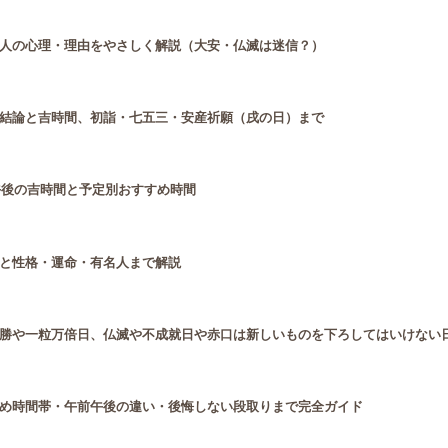
人の心理・理由をやさしく解説（大安・仏滅は迷信？）
結論と吉時間、初詣・七五三・安産祈願（戌の日）まで
午後の吉時間と予定別おすすめ時間
と性格・運命・有名人まで解説
勝や一粒万倍日、仏滅や不成就日や赤口は新しいものを下ろしてはいけない
め時間帯・午前午後の違い・後悔しない段取りまで完全ガイド