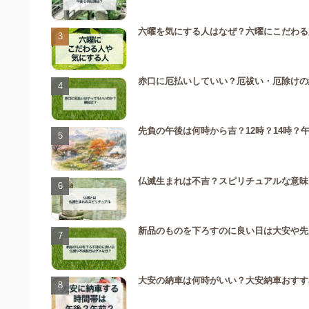
六曜を気にする人はなぜ？六曜にこだわる
赤口に厄払いしていい？厄祓い・厄除けの
先負の午後は何時から吉？12時？14時？
仏滅生まれは不吉？スピリチュアルな意味
新品のものを下ろすのに良い日は大安や先
大安の納車は何時がいい？大安納車おすす