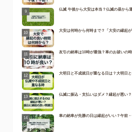
仏滅 午後から大安は本当？仏滅の昼から
大安は何時から何時まで？「大安の縁起が
友引の納車は10時が最強？車のお祓いの
大明日と不成就日が重なる日は？大明日と
仏滅に振込・支払いはダメ？縁起が悪い？
車の納車が先勝の日は縁起がいい？午前・