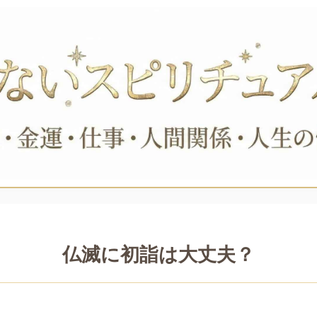
仏滅に初詣は大丈夫？