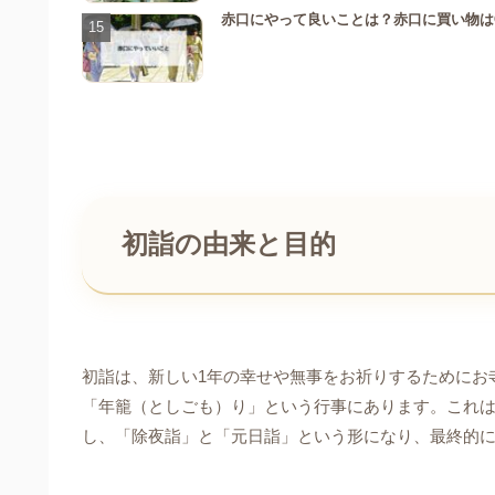
赤口にやって良いことは？赤口に買い物は
初詣の由来と目的
初詣は、新しい1年の幸せや無事をお祈りするためにお
「年籠（としごも）り」という行事にあります。これ
し、「除夜詣」と「元日詣」という形になり、最終的