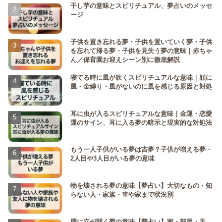
干し芋の意味とスピリチュアル、夢占いのメッセ
ージ
子供を置き忘れる夢・子供を置いていく夢・子供
を忘れて帰る夢・子供を見失う夢の意味｜赤ちゃ
ん／保育園お迎えシーン別に徹底解説
寝てる時に風が吹くスピリチュアルな意味｜顔に
風・金縛り・風がないのに風を感じる原因と対処
耳に虫が入るスピリチュアルな意味｜金運・恋愛
運のサイン、耳に入る夢の暗示と現実的な対処法
もう一人子供がいる夢は吉夢？子供が増える夢・
2人目や3人目がいる夢の意味
物を壊される夢の意味【夢占い】大切なもの・知
らない人・家族・車や家まで状況別
壁に穴が開く夢の意味【夢占い】家・部屋・天