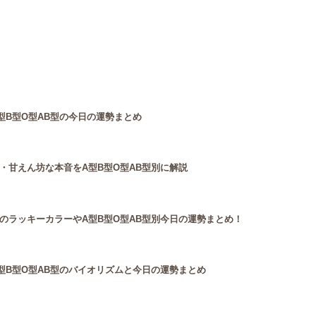
型B型O型AB型の今日の運勢まとめ
・甘えん坊な本音をA型B型O型AB型別に解説
のラッキーカラーやA型B型O型AB型別今日の運勢まとめ！
型B型O型AB型のバイオリズムと今日の運勢まとめ