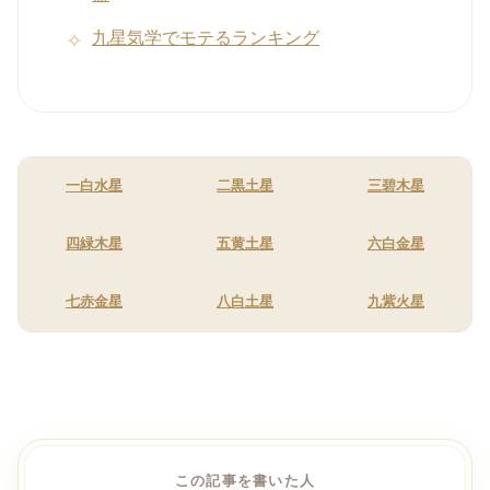
九星気学でモテるランキング
一白水星
二黒土星
三碧木星
四緑木星
五黄土星
六白金星
七赤金星
八白土星
九紫火星
この記事を書いた人