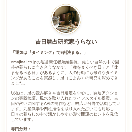
吉日暦占研究家うらない
「運気は『タイミング』で9割決まる。」
omajinai.co.jpの運営責任者兼編集長。厳しい自然の中で園
芸や暮らしに向き合うなかで、「種をまくべき日」と「休
ませるべき日」があるように、人の行動にも最適なタイミ
ングがあることを実感し、暦（こよみ）の研究を深めてき
ました。
現在は、暦の読み解きや吉日選定を中心に、開運アクショ
ンの実践検証、風水を取り入れたライフスタイル提案、吉
日や占いに関するAPIの制作など、幅広い分野で活動してい
ます。九星気学や四柱推命を取り入れた占いにも対応し、
日々の暮らしの中で活かしやすい形で開運のヒントを発信
しています。
専門分野：