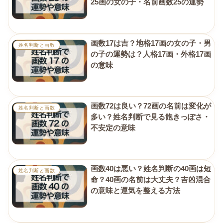
25画の女の子・名前画数25の運勢
画数17は吉？地格17画の女の子・男
姓名判断と画数
の子の運勢は？人格17画・外格17画
の意味
画数72は良い？72画の名前は変化が
姓名判断と画数
多い？姓名判断で見る飽きっぽさ・
不安定の意味
画数40は悪い？姓名判断の40画は短
姓名判断と画数
命？40画の名前は大丈夫？吉凶混合
の意味と運気を整える方法