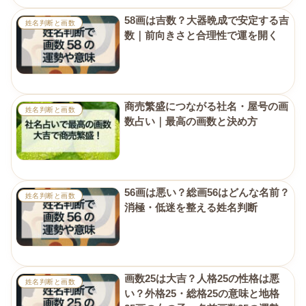
58画は吉数？大器晩成で安定する吉
姓名判断と画数
数｜前向きさと合理性で運を開く
商売繁盛につながる社名・屋号の画
姓名判断と画数
数占い｜最高の画数と決め方
56画は悪い？総画56はどんな名前？
姓名判断と画数
消極・低迷を整える姓名判断
画数25は大吉？人格25の性格は悪
姓名判断と画数
い？外格25・総格25の意味と地格