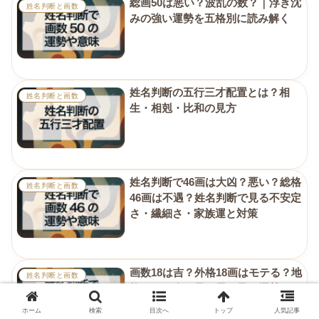
総画50は悪い？波乱の数？｜浮き沈
姓名判断と画数
みの強い運勢を五格別に読み解く
姓名判断の五行三才配置とは？相
姓名判断と画数
生・相剋・比和の見方
姓名判断で46画は大凶？悪い？総格
姓名判断と画数
46画は不遇？姓名判断で見る不安定
さ・繊細さ・家族運と対策
画数18は吉？外格18画はモテる？地
姓名判断と画数
格18画の女の子・男の子の運勢は？
｜強運と繁栄を持つ吉数
ホーム
検索
目次へ
トップ
人気記事