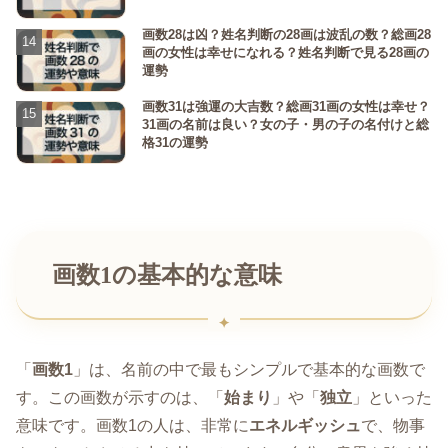
画数28は凶？姓名判断の28画は波乱の数？総画28
画の女性は幸せになれる？姓名判断で見る28画の
運勢
画数31は強運の大吉数？総画31画の女性は幸せ？
31画の名前は良い？女の子・男の子の名付けと総
格31の運勢
画数1の基本的な意味
「
画数1
」は、名前の中で最もシンプルで基本的な画数で
す。この画数が示すのは、「
始まり
」や「
独立
」といった
意味です。画数1の人は、非常に
エネルギッシュ
で、物事