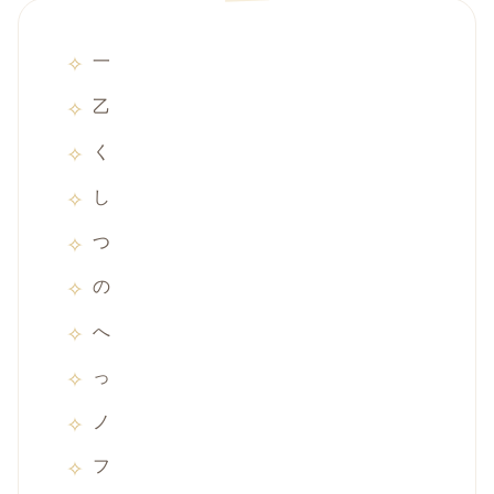
一
乙
く
し
つ
の
へ
っ
ノ
フ