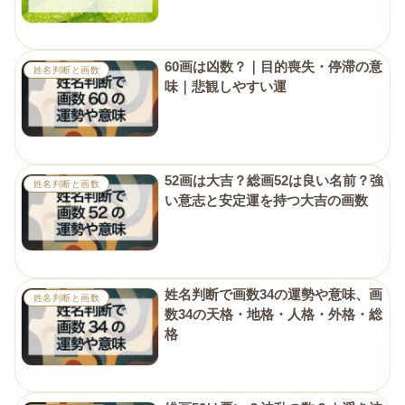
60画は凶数？｜目的喪失・停滞の意
姓名判断と画数
味｜悲観しやすい運
52画は大吉？総画52は良い名前？強
姓名判断と画数
い意志と安定運を持つ大吉の画数
姓名判断で画数34の運勢や意味、画
姓名判断と画数
数34の天格・地格・人格・外格・総
格