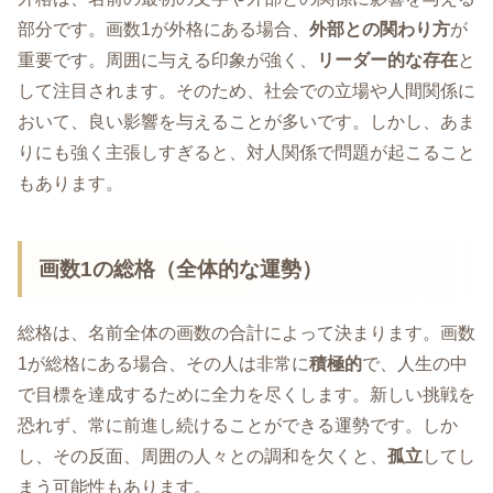
部分です。画数1が外格にある場合、
外部との関わり方
が
重要です。周囲に与える印象が強く、
リーダー的な存在
と
して注目されます。そのため、社会での立場や人間関係に
おいて、良い影響を与えることが多いです。しかし、あま
りにも強く主張しすぎると、対人関係で問題が起こること
もあります。
画数1の総格（全体的な運勢）
総格は、名前全体の画数の合計によって決まります。画数
1が総格にある場合、その人は非常に
積極的
で、人生の中
で目標を達成するために全力を尽くします。新しい挑戦を
恐れず、常に前進し続けることができる運勢です。しか
し、その反面、周囲の人々との調和を欠くと、
孤立
してし
まう可能性もあります。