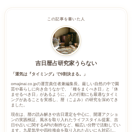
この記事を書いた人
吉日暦占研究家うらない
「運気は『タイミング』で9割決まる。」
omajinai.co.jpの運営責任者兼編集長。厳しい自然の中で園
芸や暮らしに向き合うなかで、「種をまくべき日」と「休
ませるべき日」があるように、人の行動にも最適なタイミ
ングがあることを実感し、暦（こよみ）の研究を深めてき
ました。
現在は、暦の読み解きや吉日選定を中心に、開運アクショ
ンの実践検証、風水を取り入れたライフスタイル提案、吉
日や占いに関するAPIの制作など、幅広い分野で活動してい
ます。九星気学や四柱推命を取り入れた占いにも対応し、