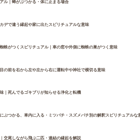
アル｜蝉がぶつかる・体に止まる場合
カデで違う縁起や家に出たスピリチュアルな意味
蜘蛛がつくスピリチュアル｜車の窓や外側に蜘蛛の巣がつく意味
目の前を右から左や左から右に運転中や神社で横切る意味
味｜死んでるゴキブリが知らせる浄化と転機
にぶつかる、車内に入る・ミツバチ・スズメバチ別の解釈スピリチュアルな
｜交尾しながら飛ぶ二匹・連結の縁起を解説