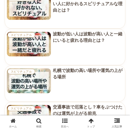
い人に好かれるスピリチュアルな理
由とは？
波動が低い人は波動が高い人と一緒
スピリチュアル
にいると疲れる理由とは？
札幌で波動の高い場所や運気の上が
スピリチュアル
る場所
交通事故で厄落とし？車をぶつけた
スピリチュアル
のは運気が上がる前兆
ホーム
検索
目次へ
トップ
人気記事