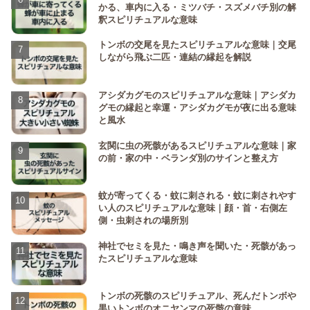
かる、車内に入る・ミツバチ・スズメバチ別の解
釈スピリチュアルな意味
トンボの交尾を見たスピリチュアルな意味｜交尾
しながら飛ぶ二匹・連結の縁起を解説
アシダカグモのスピリチュアルな意味｜アシダカ
グモの縁起と幸運・アシダカグモが夜に出る意味
と風水
玄関に虫の死骸があるスピリチュアルな意味｜家
の前・家の中・ベランダ別のサインと整え方
蚊が寄ってくる・蚊に刺される・蚊に刺されやす
い人のスピリチュアルな意味｜顔・首・右側左
側・虫刺されの場所別
神社でセミを見た・鳴き声を聞いた・死骸があっ
たスピリチュアルな意味
トンボの死骸のスピリチュアル、死んだトンボや
黒いトンボのオニヤンマの死骸の意味