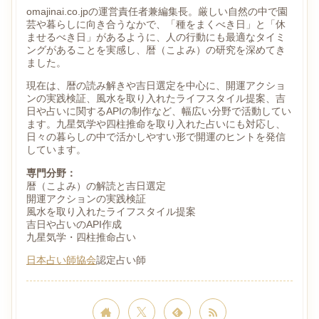
omajinai.co.jpの運営責任者兼編集長。厳しい自然の中で園
芸や暮らしに向き合うなかで、「種をまくべき日」と「休
ませるべき日」があるように、人の行動にも最適なタイミ
ングがあることを実感し、暦（こよみ）の研究を深めてき
ました。
現在は、暦の読み解きや吉日選定を中心に、開運アクショ
ンの実践検証、風水を取り入れたライフスタイル提案、吉
日や占いに関するAPIの制作など、幅広い分野で活動してい
ます。九星気学や四柱推命を取り入れた占いにも対応し、
日々の暮らしの中で活かしやすい形で開運のヒントを発信
しています。
専門分野：
暦（こよみ）の解読と吉日選定
開運アクションの実践検証
風水を取り入れたライフスタイル提案
吉日や占いのAPI作成
九星気学・四柱推命占い
日本占い師協会
認定占い師