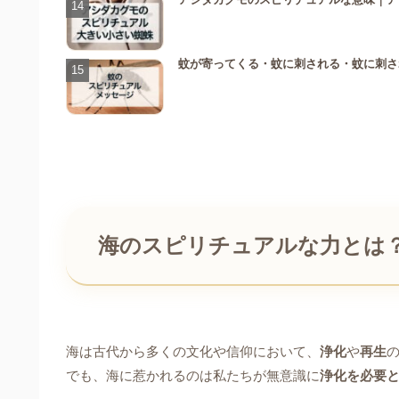
蚊が寄ってくる・蚊に刺される・蚊に刺さ
海のスピリチュアルな力とは
海は古代から多くの文化や信仰において、
浄化
や
再生
でも、海に惹かれるのは私たちが無意識に
浄化を必要