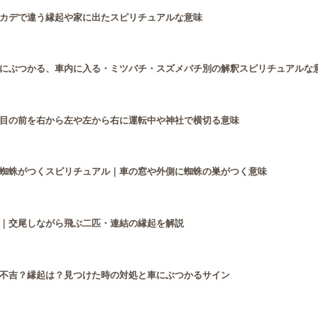
カデで違う縁起や家に出たスピリチュアルな意味
にぶつかる、車内に入る・ミツバチ・スズメバチ別の解釈スピリチュアルな
目の前を右から左や左から右に運転中や神社で横切る意味
蜘蛛がつくスピリチュアル｜車の窓や外側に蜘蛛の巣がつく意味
｜交尾しながら飛ぶ二匹・連結の縁起を解説
不吉？縁起は？見つけた時の対処と車にぶつかるサイン