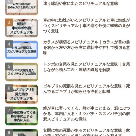
違う縁起や家に出たスピリチュアルな意味
車の中に蜘蛛がいるスピリチュアルと車に蜘蛛が
つくスピリチュアル｜車の窓や外側に蜘蛛の巣が
つく意味
カラスが横切るスピリチュアル｜カラスが目の前
を右から左や左から右に運転中や神社で横切る意
味
トンボの交尾を見たスピリチュアルな意味｜交尾
しながら飛ぶ二匹・連結の縁起を解説
ゴキブリの死骸を見たスピリチュアルな意味｜死
んでるゴキブリが知らせる浄化と転機
蜂が車に寄ってくる、蜂が車にとまる、窓にぶつ
かる、車内に入る・ミツバチ・スズメバチ別の解
釈スピリチュアルな意味
玄関に虫の死骸があるスピリチュアルな意味｜家
の前・家の中・ベランダ別のサインと整え方