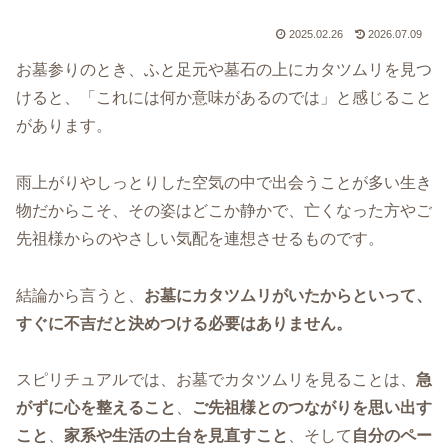
2025.02.26
2026.07.09
お墓参りのとき、ふと足元や墓石の上にカタツムリを見つ
けると、「これには何か意味があるのでは」と感じること
があります。
雨上がりやしっとりした空気の中で出会うことが多い生き
物だからこそ、その姿はどこか静かで、亡くなった方やご
先祖様からのやさしい気配を連想させるものです。
結論から言うと、
お墓にカタツムリがいたからといって、
すぐに不吉だと決めつける必要はありません。
スピリチュアルでは、お墓でカタツムリを見ることは、
急
がずに心を整えること
、
ご先祖様とのつながりを思い出す
こと
、
家系や生活の土台を見直すこと
、そして
自分のペー