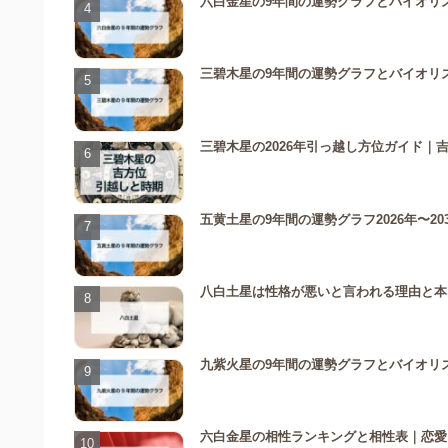
六白金星の9年間の運勢グラフとバイオリズムを
三碧木星の9年間の運勢グラフとバイオリズム
三碧木星の2026年引っ越し方位ガイド｜
五黄土星の9年間の運勢グラフ2026年〜2
八白土星は性格が悪いと言われる理由と本
九紫火星の9年間の運勢グラフとバイオリズム
六白金星の相性ランキングと相性表｜恋愛