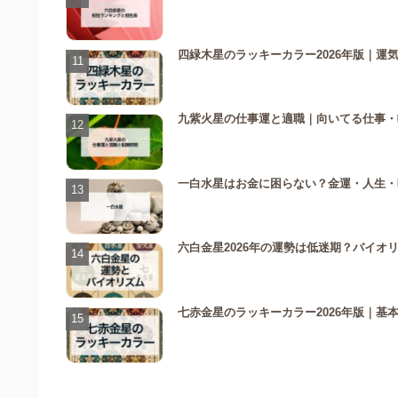
四緑木星のラッキーカラー2026年版｜運
九紫火星の仕事運と適職｜向いてる仕事・転
一白水星はお金に困らない？金運・人生・
六白金星2026年の運勢は低迷期？バイオ
七赤金星のラッキーカラー2026年版｜基