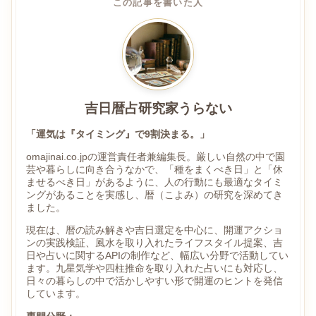
この記事を書いた人
吉日暦占研究家うらない
「運気は『タイミング』で9割決まる。」
omajinai.co.jpの運営責任者兼編集長。厳しい自然の中で園
芸や暮らしに向き合うなかで、「種をまくべき日」と「休
ませるべき日」があるように、人の行動にも最適なタイミ
ングがあることを実感し、暦（こよみ）の研究を深めてき
ました。
現在は、暦の読み解きや吉日選定を中心に、開運アクショ
ンの実践検証、風水を取り入れたライフスタイル提案、吉
日や占いに関するAPIの制作など、幅広い分野で活動してい
ます。九星気学や四柱推命を取り入れた占いにも対応し、
日々の暮らしの中で活かしやすい形で開運のヒントを発信
しています。