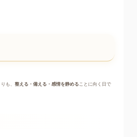
）
よりも、
整える・備える・感情を静める
ことに向く日で