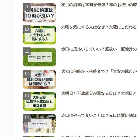
友引の納車は10時が最強？車のお祓いの
六曜を気にする人はなぜ？六曜にこだわる
赤口に厄払いしていい？厄祓い・厄除けの
大安は何時から何時まで？「大安の縁起が
大明日と不成就日が重なる日は？大明日と
赤口にやって良いことは？赤口に買い物は