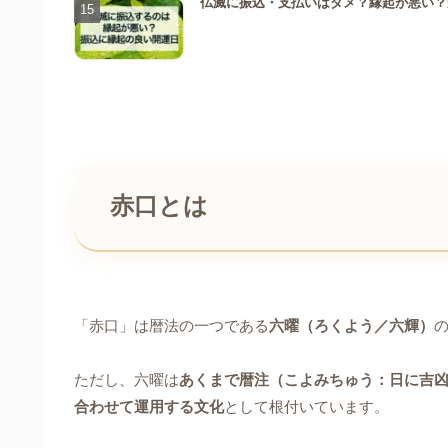
仏滅に振込・支払いはダメ？縁起が悪い？
赤口とは
「赤口」は暦法の一つである
六曜（ろくよう／六輝）
ただし、六曜は
あくまで暦注（こよみちゅう：日に吉
合わせて運用する文化
として根付いています。