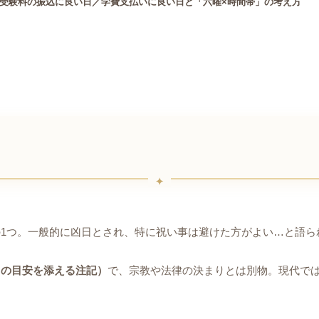
受験料の振込に良い日／学費支払いに良い日と「六曜×時間帯」の考え方
の1つ。一般的に凶日とされ、特に祝い事は避けた方がよい…と語ら
凶の目安を添える注記）
で、宗教や法律の決まりとは別物。現代で