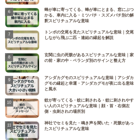
蜂が車に寄ってくる、蜂が車にとまる、窓にぶつ
かる、車内に入る・ミツバチ・スズメバチ別の解
釈スピリチュアルな意味
トンボの交尾を見たスピリチュアルな意味｜交尾
しながら飛ぶ二匹・連結の縁起を解説
玄関に虫の死骸があるスピリチュアルな意味｜家
の前・家の中・ベランダ別のサインと整え方
アシダカグモのスピリチュアルな意味｜アシダカ
グモの縁起と幸運・アシダカグモが夜に出る意味
と風水
蚊が寄ってくる・蚊に刺される・蚊に刺されやす
い人のスピリチュアルな意味｜顔・首・右側左
側・虫刺されの場所別
神社でセミを見た・鳴き声を聞いた・死骸があっ
たスピリチュアルな意味