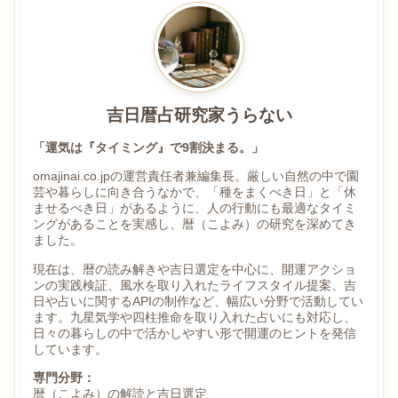
吉日暦占研究家うらない
「運気は『タイミング』で9割決まる。」
omajinai.co.jpの運営責任者兼編集長。厳しい自然の中で園
芸や暮らしに向き合うなかで、「種をまくべき日」と「休
ませるべき日」があるように、人の行動にも最適なタイミ
ングがあることを実感し、暦（こよみ）の研究を深めてき
ました。
現在は、暦の読み解きや吉日選定を中心に、開運アクショ
ンの実践検証、風水を取り入れたライフスタイル提案、吉
日や占いに関するAPIの制作など、幅広い分野で活動してい
ます。九星気学や四柱推命を取り入れた占いにも対応し、
日々の暮らしの中で活かしやすい形で開運のヒントを発信
しています。
専門分野：
暦（こよみ）の解読と吉日選定