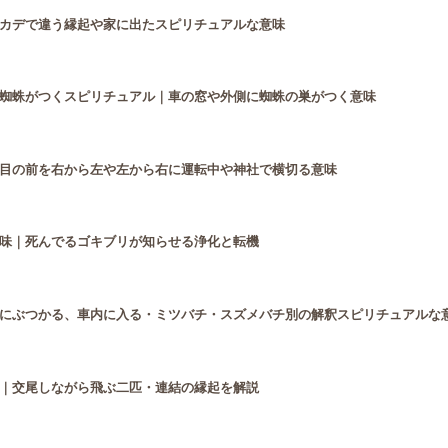
カデで違う縁起や家に出たスピリチュアルな意味
蜘蛛がつくスピリチュアル｜車の窓や外側に蜘蛛の巣がつく意味
目の前を右から左や左から右に運転中や神社で横切る意味
味｜死んでるゴキブリが知らせる浄化と転機
にぶつかる、車内に入る・ミツバチ・スズメバチ別の解釈スピリチュアルな
｜交尾しながら飛ぶ二匹・連結の縁起を解説