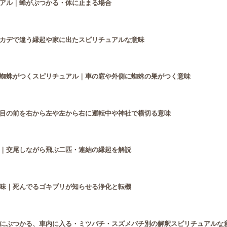
アル｜蝉がぶつかる・体に止まる場合
カデで違う縁起や家に出たスピリチュアルな意味
蜘蛛がつくスピリチュアル｜車の窓や外側に蜘蛛の巣がつく意味
目の前を右から左や左から右に運転中や神社で横切る意味
｜交尾しながら飛ぶ二匹・連結の縁起を解説
味｜死んでるゴキブリが知らせる浄化と転機
にぶつかる、車内に入る・ミツバチ・スズメバチ別の解釈スピリチュアルな