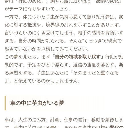
夢は「行動の変化」、胸やお腹に近いほど「感情の変化」
がテーマになりやすいでしょう。
一方で、体についた芋虫が気持ち悪くて振り払う夢は、変
化に対する抵抗や、境界線の乱れを示すことがあります。
言いづらいのに引き受けてしまう、相手の感情を背負いす
ぎる、自分の時間が削られる。そんな“くっつき”が現実で
起きていないかを点検してみてください。
この夢を見たら、まず
「自分の領域を取り戻す」
行動が効
果的です。予定をひとつ減らす、返信の速度を落とす、断
る練習をする。芋虫はあなたに「そのままだと重くなる
よ」と伝えているのかもしれません。
車の中に芋虫がいる夢
車は、人生の進み方、計画、仕事の進行、移動を象徴しま
す。車内に芋虫がいる夢は、あなたの進路や目標が
変化の