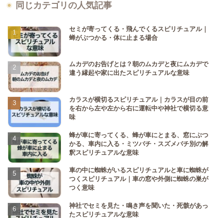
同じカテゴリの人気記事
セミが寄ってくる・飛んでくるスピリチュアル｜
蝉がぶつかる・体に止まる場合
ムカデのお告げとは？朝のムカデと夜にムカデで
違う縁起や家に出たスピリチュアルな意味
カラスが横切るスピリチュアル｜カラスが目の前
を右から左や左から右に運転中や神社で横切る意
味
蜂が車に寄ってくる、蜂が車にとまる、窓にぶつ
かる、車内に入る・ミツバチ・スズメバチ別の解
釈スピリチュアルな意味
車の中に蜘蛛がいるスピリチュアルと車に蜘蛛が
つくスピリチュアル｜車の窓や外側に蜘蛛の巣が
つく意味
神社でセミを見た・鳴き声を聞いた・死骸があっ
たスピリチュアルな意味