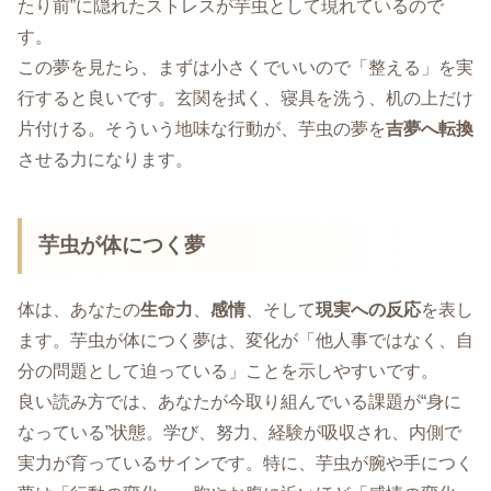
たり前”に隠れたストレスが芋虫として現れているので
す。
この夢を見たら、まずは小さくでいいので「整える」を実
行すると良いです。玄関を拭く、寝具を洗う、机の上だけ
片付ける。そういう地味な行動が、芋虫の夢を
吉夢へ転換
させる力になります。
芋虫が体につく夢
体は、あなたの
生命力
、
感情
、そして
現実への反応
を表し
ます。芋虫が体につく夢は、変化が「他人事ではなく、自
分の問題として迫っている」ことを示しやすいです。
良い読み方では、あなたが今取り組んでいる課題が“身に
なっている”状態。学び、努力、経験が吸収され、内側で
実力が育っているサインです。特に、芋虫が腕や手につく