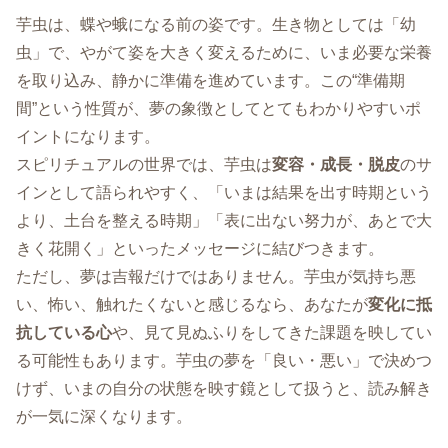
芋虫は、蝶や蛾になる前の姿です。生き物としては「幼
虫」で、やがて姿を大きく変えるために、いま必要な栄養
を取り込み、静かに準備を進めています。この“準備期
間”という性質が、夢の象徴としてとてもわかりやすいポ
イントになります。
スピリチュアルの世界では、芋虫は
変容・成長・脱皮
のサ
インとして語られやすく、「いまは結果を出す時期という
より、土台を整える時期」「表に出ない努力が、あとで大
きく花開く」といったメッセージに結びつきます。
ただし、夢は吉報だけではありません。芋虫が気持ち悪
い、怖い、触れたくないと感じるなら、あなたが
変化に抵
抗している心
や、見て見ぬふりをしてきた課題を映してい
る可能性もあります。芋虫の夢を「良い・悪い」で決めつ
けず、いまの自分の状態を映す鏡として扱うと、読み解き
が一気に深くなります。