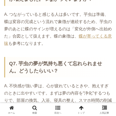
A. つながっていると感じる人は多いです。芋虫は準備、
蝶は変容の完成という流れで象徴が連続するため、芋虫の
夢のあとに蝶のサインが増えるのは「変化が外側へ出始め
た」合図として扱えます。蝶の象徴は、
蝶が寄ってくる意
味
も参考になります。
Q7. 芋虫の夢が気持ち悪くて忘れられませ
ん。どうしたらいい？
A. 不快感が強い夢は、心が疲れているときや、抱えすぎ
のときに出やすいです。まずは夢の内容を“浄化”するつも
りで、部屋の換気、入浴、寝具の整え、スマホ時間の削減
などをやってみてください。夢は「休んで整えて」という
ホーム
検索
目次へ
トップ
人気記事
サインとして機能することがあり、対処すると驚くほど気