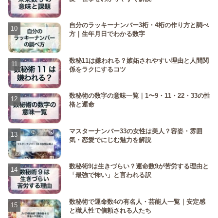
自分のラッキーナンバー3桁・4桁の作り方と調べ
方｜生年月日でわかる数字
数秘11は嫌われる？嫉妬されやすい理由と人間関
係をラクにするコツ
数秘術の数字の意味一覧｜1〜9・11・22・33の性
格と運命
マスターナンバー33の女性は美人？容姿・雰囲
気・恋愛でにじむ魅力を解説
数秘術9は生きづらい？運命数9が苦労する理由と
「最強で怖い」と言われる訳
数秘術で運命数4の有名人・芸能人一覧｜安定感
と職人性で信頼される人たち