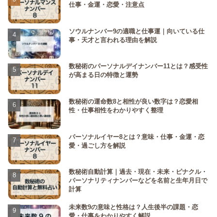
仕事・金運・恋愛・注意点
ソウルナンバー9の適職と仕事運｜向いている仕
事・天才と言われる理由を解説
数秘術のパーソナルデイナンバー11とは？感受性
が高まる日の特徴と運勢
数秘術の運命数8と相性が良い数字は？恋愛相
性・仕事相性をわかりやすく整理
パーソナルイヤー8とは？意味・仕事・金運・恋
愛・過ごし方を解説
数秘術自動計算｜過去・現在・未来・ピナクル・
パーソナリティナンバーなどを名前と生年月日で
計算
未来数9の意味と性格は？人生後半の課題・恋
愛・仕事をわかりやすく解説