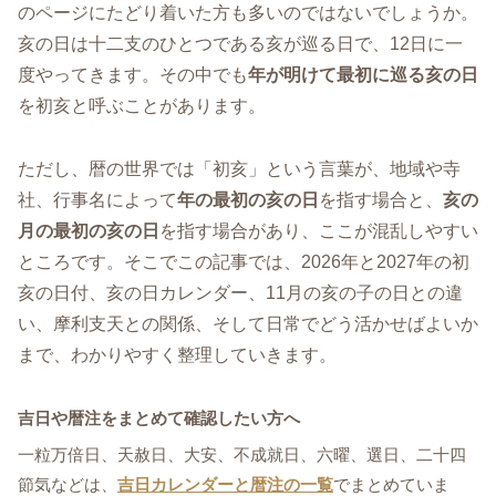
のページにたどり着いた方も多いのではないでしょうか。
亥の日は十二支のひとつである亥が巡る日で、12日に一
度やってきます。その中でも
年が明けて最初に巡る亥の日
を初亥と呼ぶことがあります。
ただし、暦の世界では「初亥」という言葉が、地域や寺
社、行事名によって
年の最初の亥の日
を指す場合と、
亥の
月の最初の亥の日
を指す場合があり、ここが混乱しやすい
ところです。そこでこの記事では、2026年と2027年の初
亥の日付、亥の日カレンダー、11月の亥の子の日との違
い、摩利支天との関係、そして日常でどう活かせばよいか
まで、わかりやすく整理していきます。
吉日や暦注をまとめて確認したい方へ
一粒万倍日、天赦日、大安、不成就日、六曜、選日、二十四
節気などは、
吉日カレンダーと暦注の一覧
でまとめていま