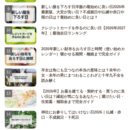
新しい服を下ろす日洋服の着始めに良い日2026年
最新版、大安が良い日？不成就日や仏滅や赤口や
雨の日は？着始めに良い日とは？
クレジットカードを作るのに良い日【2026年2027
年】｜最強吉日ランキング
2026年新しい財布をおろす日と時間（使い始めカ
レンダー）寝かせる期間・種銭まで完全ガイド
羊女は角にも立つなの本当の意味とは？未年の
女・未年の男にまつわることわざと十羊九不全を
読み解く
【2026年】お墓を建てる・契約する・買うのに良
い日は？縁起が気になるあなたへ｜避けたい日・
生前墓・補助金まで完全ガイド
神社にお参りしてはいけない日2026｜仏滅・赤
口・不成就日・十死日