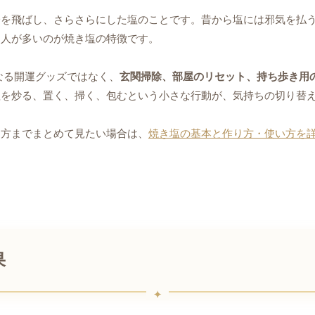
分を飛ばし、さらさらにした塩のことです。昔から塩には邪気を払
る人が多いのが焼き塩の特徴です。
単なる開運グッズではなく、
玄関掃除、部屋のリセット、持ち歩き用
塩を炒る、置く、掃く、包むという小さな行動が、気持ちの切り替
て方までまとめて見たい場合は、
焼き塩の基本と作り方・使い方を
果