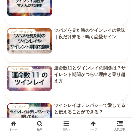
ツバメを見た時のツインレイの意味
スピリチュアル
｜夜だけ来る・鳴く恋愛サイン
運命数11とツインレイの関係は？サ
カバラ数秘術
イレント期間がつらい理由と乗り越
え方
ツインレイはテレパシーで愛してる
ツインレイ
と伝えることができる？
ホーム
検索
目次へ
トップ
人気記事