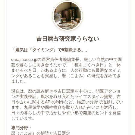
吉日暦占研究家うらない
「運気は『タイミング』で9割決まる。」
omajinai.co.jpの運営責任者兼編集長。厳しい自然の中で園
芸や暮らしに向き合うなかで、「種をまくべき日」と「休
ませるべき日」があるように、人の行動にも最適なタイミ
ングがあることを実感し、暦（こよみ）の研究を深めてき
ました。
現在は、暦の読み解きや吉日選定を中心に、開運アクショ
ンの実践検証、風水を取り入れたライフスタイル提案、吉
日や占いに関するAPIの制作など、幅広い分野で活動してい
ます。九星気学や四柱推命を取り入れた占いにも対応し、
日々の暮らしの中で活かしやすい形で開運のヒントを発信
しています。
専門分野：
暦（こよみ）の解読と吉日選定