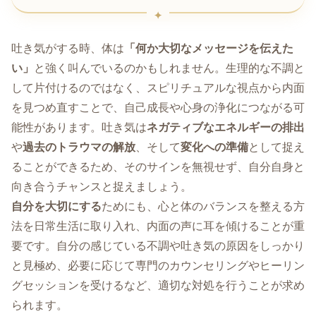
吐き気がする時、体は
「何か大切なメッセージを伝えた
い」
と強く叫んでいるのかもしれません。生理的な不調と
して片付けるのではなく、スピリチュアルな視点から内面
を見つめ直すことで、自己成長や心身の浄化につながる可
能性があります。吐き気は
ネガティブなエネルギーの排出
や
過去のトラウマの解放
、そして
変化への準備
として捉え
ることができるため、そのサインを無視せず、自分自身と
向き合うチャンスと捉えましょう。
自分を大切にする
ためにも、心と体のバランスを整える方
法を日常生活に取り入れ、内面の声に耳を傾けることが重
要です。自分の感じている不調や吐き気の原因をしっかり
と見極め、必要に応じて専門のカウンセリングやヒーリン
グセッションを受けるなど、適切な対処を行うことが求め
られます。