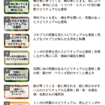
蜂が車に寄ってくる、蜂が車にとまる、窓にぶつ
かる、車内に入る・ミツバチ・スズメバチ別の解
釈スピリチュアルな意味
神社でセミを見た・鳴き声を聞いた・死骸があっ
たスピリチュアルな意味
ゴキブリの死骸を見たスピリチュアルな意味｜死
んでるゴキブリが知らせる浄化と転機
トンボの交尾を見たスピリチュアルな意味｜交尾
しながら飛ぶ二匹・連結の縁起を解説
玄関に虫の死骸があるスピリチュアルな意味｜家
の前・家の中・ベランダ別のサインと整え方
蚊が寄ってくる・蚊に刺される・蚊に刺されやす
い人のスピリチュアルな意味｜顔・首・右側左
側・虫刺されの場所別
トンボの死骸のスピリチュアル、死んだトンボや