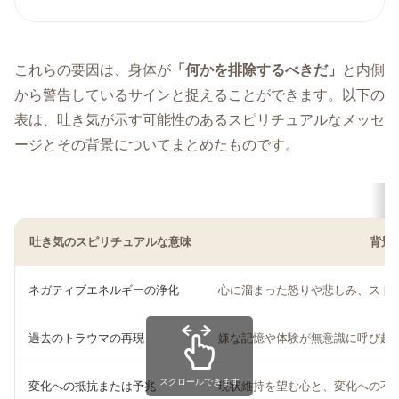
これらの要因は、身体が
「何かを排除するべきだ」
と内側
から警告しているサインと捉えることができます。以下の
表は、吐き気が示す可能性のあるスピリチュアルなメッセ
ージとその背景についてまとめたものです。
吐き気のスピリチュアルな意味
背景
ネガティブエネルギーの浄化
心に溜まった怒りや悲しみ、スト
過去のトラウマの再現
嫌な記憶や体験が無意識に呼び起
スクロールできます
変化への抵抗または予兆
現状維持を望む心と、変化への不